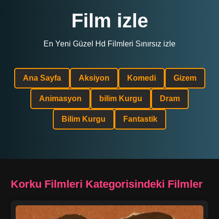
Film izle
En Yeni Güzel Hd Filmleri Sınırsız izle
Ana Sayfa
Aksiyon
Komedi
Gizem
Animasyon
bilim Kurgu
Dram
Bilim Kurgu
Fantastik
Korku Filmleri Kategorisindeki Filmler