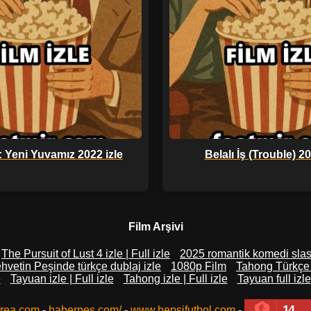
r: Yeni Yuvamız 2022 izle
Belalı İş (Trouble) 20
Film Arşivi
The Pursuit of Lust 4 izle | Full izle
2025 romantik komedi slash
hvetin Peşinde türkçe dublaj izle
1080p Film
Tahong Türkçe A
e
Tayuan izle | Full izle
Tahong izle | Full izle
Tayuan full izle
14
rea.com
-
haberpes.com/
-
www.hepsifutbol.com
-