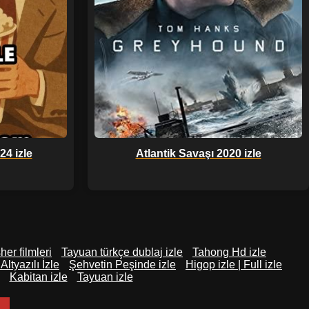
24 izle
Atlantik Savaşı 2020 izle
er filmleri
Tayuan türkçe dublaj izle
Tahong Hd izle
ltyazılı İzle
Şehvetin Peşinde izle
Higop izle | Full izle
Kabitan izle
Tayuan izle