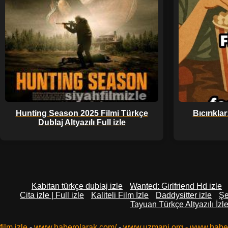
Hunting Season 2025 Filmi Türkçe
Bıcırıkla
Dublaj Altyazılı Full izle
Kabitan türkçe dublaj izle
Wanted: Girlfriend Hd izle
Cita izle | Full izle
Kaliteli Film İzle
Daddysitter izle
Şe
Tayuan Türkçe Altyazılı İzl
film izle
-
www.haberolarak.com/
-
www.uzmani.org
-
www.habe