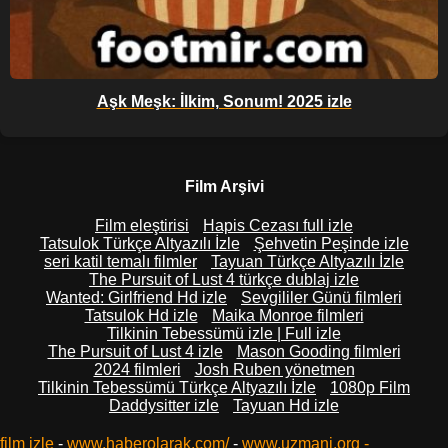
Aşk Meşk: İlkim, Sonum! 2025 izle
Film Arşivi
Film eleştirisi
Hapis Cezası full izle
Tatsulok Türkçe Altyazılı İzle
Şehvetin Peşinde izle
seri katil temalı filmler
Tayuan Türkçe Altyazılı İzle
The Pursuit of Lust 4 türkçe dublaj izle
Wanted: Girlfriend Hd izle
Sevgililer Günü filmleri
Tatsulok Hd izle
Maika Monroe filmleri
Tilkinin Tebessümü izle | Full izle
The Pursuit of Lust 4 izle
Mason Gooding filmleri
2024 filmleri
Josh Ruben yönetmen
Tilkinin Tebessümü Türkçe Altyazılı İzle
1080p Film
Daddysitter izle
Tayuan Hd izle
film izle
-
www.haberolarak.com/
-
www.uzmani.org
-