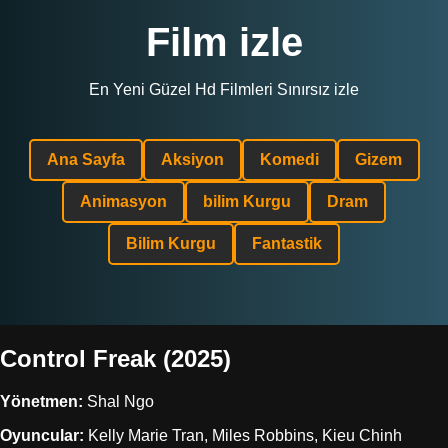
Film izle
En Yeni Güzel Hd Filmleri Sınırsız izle
Ana Sayfa
Aksiyon
Komedi
Gizem
Animasyon
bilim Kurgu
Dram
Bilim Kurgu
Fantastik
Control Freak (2025)
Yönetmen:
Shal Ngo
Oyuncular:
Kelly Marie Tran, Miles Robbins, Kieu Chinh