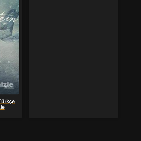
Türkçe
zle