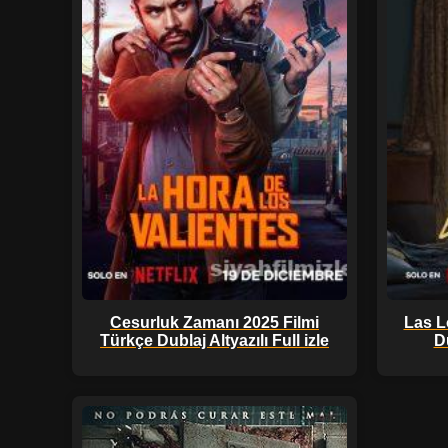
Cesurluk Zamanı 2025 Filmi
Las L
Türkçe Dublaj Altyazılı Full izle
Du