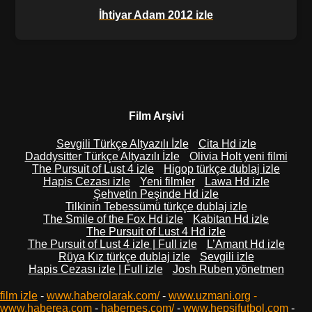
İhtiyar Adam 2012 izle
Film Arşivi
Sevgili Türkçe Altyazılı İzle
Cita Hd izle
Daddysitter Türkçe Altyazılı İzle
Olivia Holt yeni filmi
The Pursuit of Lust 4 izle
Higop türkçe dublaj izle
Hapis Cezası izle
Yeni filmler
Lawa Hd izle
Şehvetin Peşinde Hd izle
Tilkinin Tebessümü türkçe dublaj izle
The Smile of the Fox Hd izle
Kabitan Hd izle
The Pursuit of Lust 4 Hd izle
The Pursuit of Lust 4 izle | Full izle
L’Amant Hd izle
Rüya Kız türkçe dublaj izle
Sevgili izle
Hapis Cezası izle | Full izle
Josh Ruben yönetmen
film izle
-
www.haberolarak.com/
-
www.uzmani.org
-
www.haberea.com
-
haberpes.com/
-
www.hepsifutbol.com
-