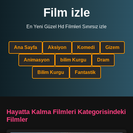
Film izle
En Yeni Güzel Hd Filmleri Sınırsız izle
Ana Sayfa
Aksiyon
Komedi
Gizem
Animasyon
bilim Kurgu
Dram
Bilim Kurgu
Fantastik
Hayatta Kalma Filmleri Kategorisindeki
Filmler