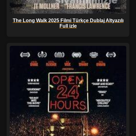
The Long Walk 2025 Filmi Türkçe Dublaj Altyazılı
Full izle