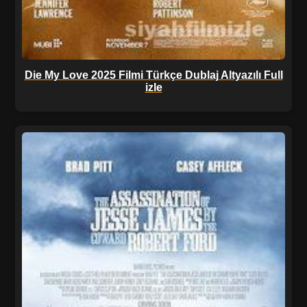
Die My Love 2025 Filmi Türkçe Dublaj Altyazılı Full
izle