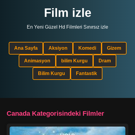
Film izle
En Yeni Güzel Hd Filmleri Sınırsız izle
Ana Sayfa
Aksiyon
Komedi
Gizem
Animasyon
bilim Kurgu
Dram
Bilim Kurgu
Fantastik
Canada Kategorisindeki Filmler