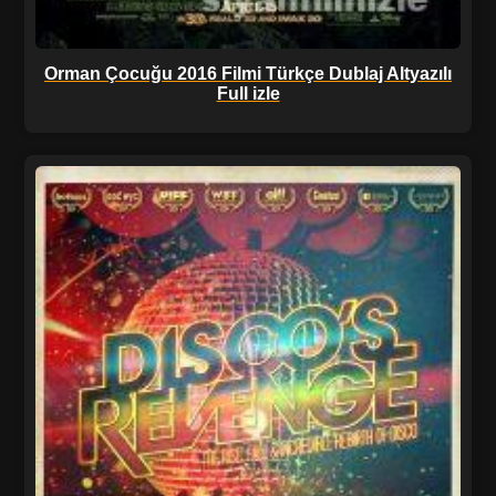
Orman Çocuğu 2016 Filmi Türkçe Dublaj Altyazılı
Full izle