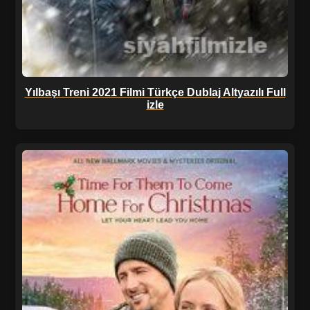
Yılbaşı Treni 2021 Filmi Türkçe Dublaj Altyazılı Full
izle