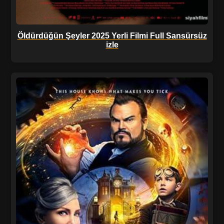
Öldürdüğün Şeyler 2025 Yerli Filmi Full Sansürsüz
izle