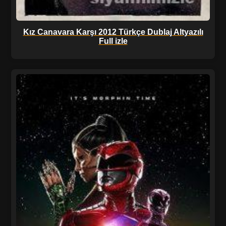
Kız Canavara Karşı 2012 Türkçe Dublaj Altyazılı
Full izle