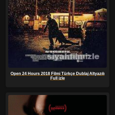
Open 24 Hours 2018 Filmi Türkçe Dublaj Altyazılı
Full izle