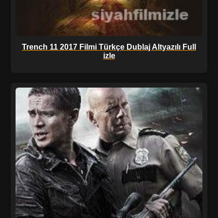
Trench 11 2017 Filmi Türkçe Dublaj Altyazılı Full
izle