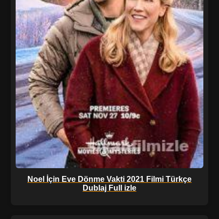
Noel İçin Eve Dönme Vakti 2021 Filmi Türkçe
Dublaj Full izle