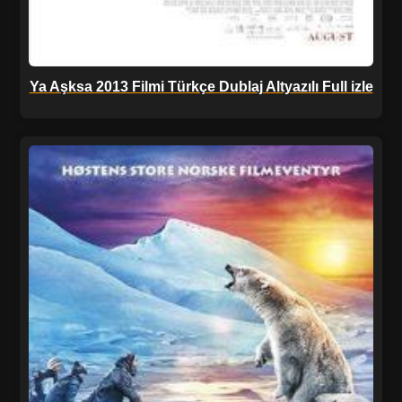
Ya Aşksa 2013 Filmi Türkçe Dublaj Altyazılı Full izle