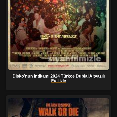
Disko'nun İntikamı 2024 Türkçe Dublaj Altyazılı
Full izle