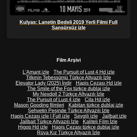
Kulyas: Lanetin Bedeli 2019 Yerli Filmi Full
Sansürsüz izle
Film Arşivi
L’Amant izle
The Pursuit of Lust 4 Hd izle
Tilkinin Tebessümü Türkçe Altyazılı İzle
Elevator Lady (2025) İndir
Hapis Cezası Hd izle
The Smile of the Fox türkçe dublaj izle
My Nexdoll 2 Türkçe Altyazılı İzle
The Pursuit of Lust 4 izle
Cita Hd izle
Mason Gooding filmleri
Kabitan türkçe dublaj izle
Şehvetin Peşinde Türkçe Altyazılı İzle
Hapis Cezası izle | Full izle
Sevgili izle
Jailbait izle
Jailbait Türkçe Altyazılı İzle
Kaliteli Film İzle
Higop Hd izle
Hapis Cezası türkçe dublaj izle
Rüya Kız Türkçe Altyazılı İzle