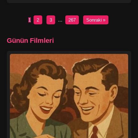
1
2
3
…
267
Sonraki »
Günün Filmleri