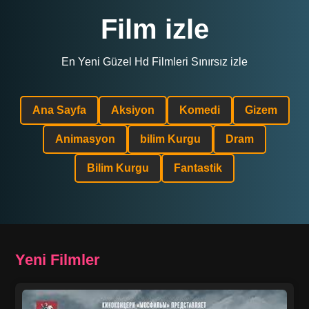
Film izle
En Yeni Güzel Hd Filmleri Sınırsız izle
Ana Sayfa
Aksiyon
Komedi
Gizem
Animasyon
bilim Kurgu
Dram
Bilim Kurgu
Fantastik
Yeni Filmler