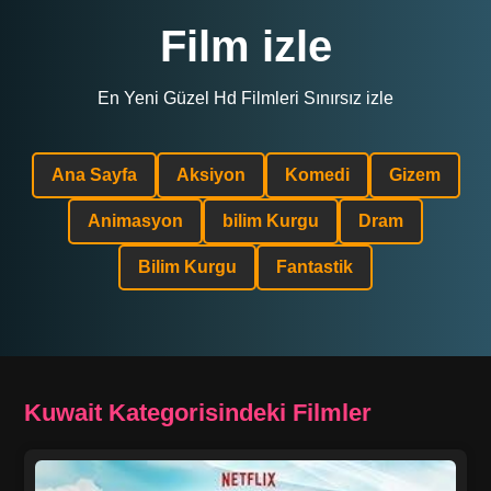
Film izle
En Yeni Güzel Hd Filmleri Sınırsız izle
Ana Sayfa
Aksiyon
Komedi
Gizem
Animasyon
bilim Kurgu
Dram
Bilim Kurgu
Fantastik
Kuwait Kategorisindeki Filmler