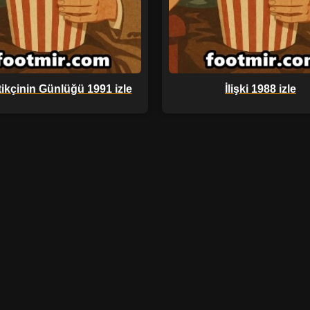
tikçinin Günlüğü 1991 izle
İlişki 1988 izle