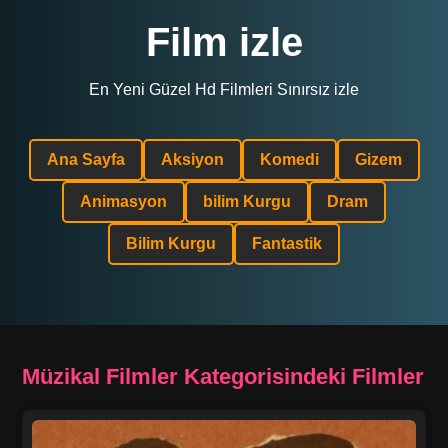
Film izle
En Yeni Güzel Hd Filmleri Sınırsız izle
Ana Sayfa
Aksiyon
Komedi
Gizem
Animasyon
bilim Kurgu
Dram
Bilim Kurgu
Fantastik
Müzikal Filmler Kategorisindeki Filmler