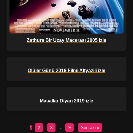
Zathura Bir Uzay Macerası 2005 izle
Ölüler Günü 2019 Filmi Altyazili izle
Masallar Diyarı 2019 izle
1
2
3
…
9
Sonraki »