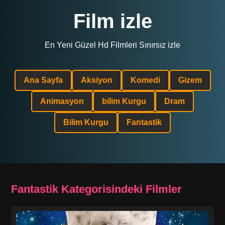
Film izle
En Yeni Güzel Hd Filmleri Sınırsız izle
Ana Sayfa
Aksiyon
Komedi
Gizem
Animasyon
bilim Kurgu
Dram
Bilim Kurgu
Fantastik
Fantastik Kategorisindeki Filmler