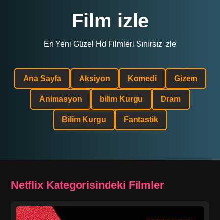
Film izle
En Yeni Güzel Hd Filmleri Sınırsız izle
Ana Sayfa
Aksiyon
Komedi
Gizem
Animasyon
bilim Kurgu
Dram
Bilim Kurgu
Fantastik
Netflix Kategorisindeki Filmler