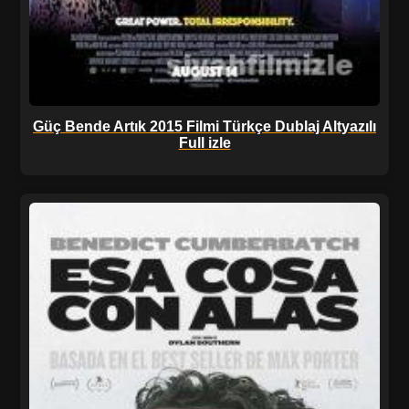
Güç Bende Artık 2015 Filmi Türkçe Dublaj Altyazılı
Full izle