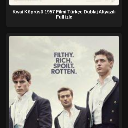
Kwai Köprüsü 1957 Filmi Türkçe Dublaj Altyazılı
Full izle