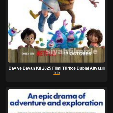
Bay ve Bayan Kıl 2025 Filmi Türkçe Dublaj Altyazılı
izle