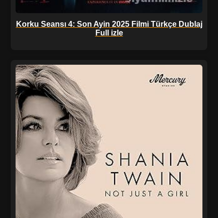
Korku Seansı 4: Son Ayin 2025 Filmi Türkçe Dublaj
Full izle