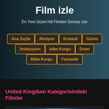
Film izle
En Yeni Güzel Hd Filmleri Sınırsız izle
Ana Sayfa
Aksiyon
Komedi
Gizem
Animasyon
bilim Kurgu
Dram
Bilim Kurgu
Fantastik
United Kingdom Kategorisindeki
Filmler