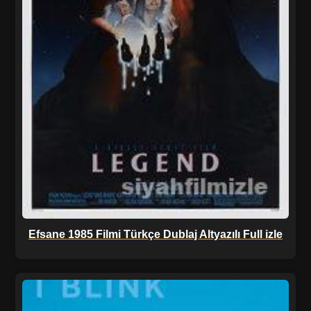
Efsane 1985 Filmi Türkçe Dublaj Altyazılı Full izle