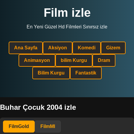
Film izle
En Yeni Güzel Hd Filmleri Sınırsız izle
Ana Sayfa
Aksiyon
Komedi
Gizem
Animasyon
bilim Kurgu
Dram
Bilim Kurgu
Fantastik
Buhar Çocuk 2004 izle
FilmGold
FilmMl