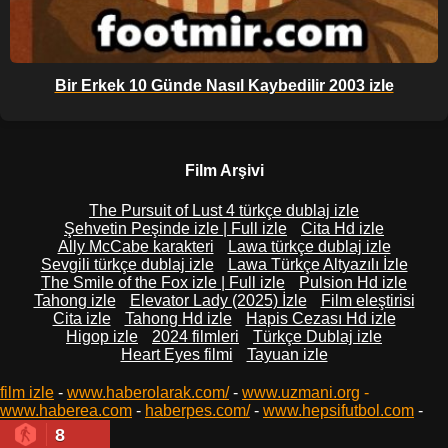
Bir Erkek 10 Günde Nasıl Kaybedilir 2003 izle
Film Arşivi
The Pursuit of Lust 4 türkçe dublaj izle
Şehvetin Peşinde izle | Full izle
Cita Hd izle
Ally McCabe karakteri
Lawa türkçe dublaj izle
Sevgili türkçe dublaj izle
Lawa Türkçe Altyazılı İzle
The Smile of the Fox izle | Full izle
Pulsion Hd izle
Tahong izle
Elevator Lady (2025) İzle
Film eleştirisi
Cita izle
Tahong Hd izle
Hapis Cezası Hd izle
Higop izle
2024 filmleri
Türkçe Dublaj izle
Heart Eyes filmi
Tayuan izle
film izle
-
www.haberolarak.com/
-
www.uzmani.org
-
www.haberea.com
-
haberpes.com/
-
www.hepsifutbol.com
-
8