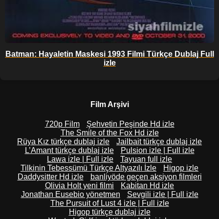
Batman: Hayaletin Maskesi 1993 Filmi Türkçe Dublaj Full
izle
Film Arşivi
720p Film
Şehvetin Peşinde Hd izle
The Smile of the Fox Hd izle
Rüya Kız türkçe dublaj izle
Jailbait türkçe dublaj izle
L’Amant türkçe dublaj izle
Pulsion izle | Full izle
Lawa izle | Full izle
Tayuan full izle
Tilkinin Tebessümü Türkçe Altyazılı İzle
Higop izle
Daddysitter Hd izle
banliyöde geçen aksiyon filmleri
Olivia Holt yeni filmi
Kabitan Hd izle
Jonathan Eusebio yönetmen
Sevgili izle | Full izle
The Pursuit of Lust 4 izle | Full izle
Higop türkçe dublaj izle