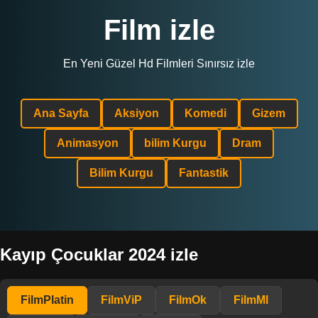
Film izle
En Yeni Güzel Hd Filmleri Sınırsız izle
Ana Sayfa
Aksiyon
Komedi
Gizem
Animasyon
bilim Kurgu
Dram
Bilim Kurgu
Fantastik
Kayıp Çocuklar 2024 izle
FilmPlatin
FilmViP
FilmOk
FilmMl