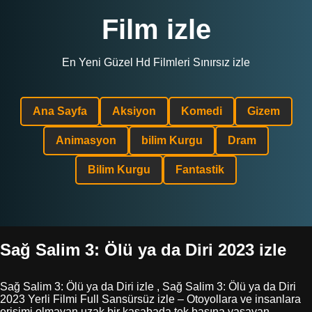
Film izle
En Yeni Güzel Hd Filmleri Sınırsız izle
Ana Sayfa
Aksiyon
Komedi
Gizem
Animasyon
bilim Kurgu
Dram
Bilim Kurgu
Fantastik
Sağ Salim 3: Ölü ya da Diri 2023 izle
Sağ Salim 3: Ölü ya da Diri izle , Sağ Salim 3: Ölü ya da Diri
2023 Yerli Filmi Full Sansürsüz izle – Otoyollara ve insanlara
erişimi olmayan uzak bir kasabada tek başına yaşayan