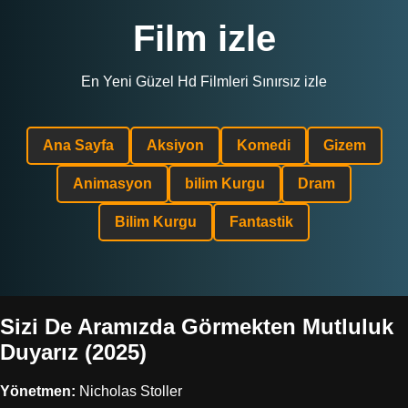
Film izle
En Yeni Güzel Hd Filmleri Sınırsız izle
Ana Sayfa
Aksiyon
Komedi
Gizem
Animasyon
bilim Kurgu
Dram
Bilim Kurgu
Fantastik
Sizi De Aramızda Görmekten Mutluluk
Duyarız (2025)
Yönetmen:
Nicholas Stoller