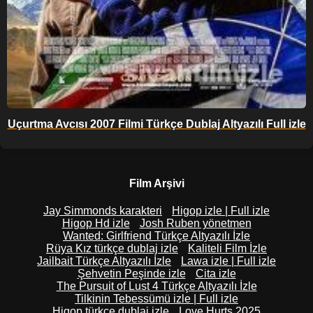
Uçurtma Avcısı 2007 Filmi Türkçe Dublaj Altyazılı Full izle
Film Arşivi
Jay Simmonds karakteri
Higop izle | Full izle
Higop Hd izle
Josh Ruben yönetmen
Wanted: Girlfriend Türkçe Altyazılı İzle
Rüya Kız türkçe dublaj izle
Kaliteli Film İzle
Jailbait Türkçe Altyazılı İzle
Lawa izle | Full izle
Şehvetin Peşinde izle
Cita izle
The Pursuit of Lust 4 Türkçe Altyazılı İzle
Tilkinin Tebessümü izle | Full izle
Higop türkçe dublaj izle
Love Hurts 2025