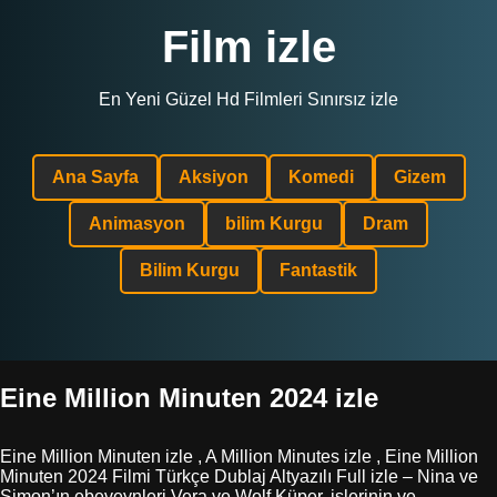
Film izle
En Yeni Güzel Hd Filmleri Sınırsız izle
Ana Sayfa
Aksiyon
Komedi
Gizem
Animasyon
bilim Kurgu
Dram
Bilim Kurgu
Fantastik
Eine Million Minuten 2024 izle
Eine Million Minuten izle , A Million Minutes izle , Eine Million
Minuten 2024 Filmi Türkçe Dublaj Altyazılı Full izle – Nina ve
Simon’ın ebeveynleri Vera ve Wolf Küper, işlerinin ve