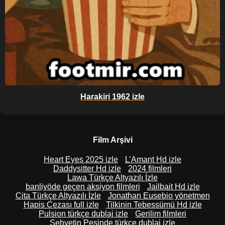
Harakiri 1962 izle
Film Arşivi
Heart Eyes 2025 izle
L’Amant Hd izle
Daddysitter Hd izle
2024 filmleri
Lawa Türkçe Altyazılı İzle
banliyöde geçen aksiyon filmleri
Jailbait Hd izle
Cita Türkçe Altyazılı İzle
Jonathan Eusebio yönetmen
Hapis Cezası full izle
Tilkinin Tebessümü Hd izle
Pulsion türkçe dublaj izle
Gerilim filmleri
Şehvetin Peşinde türkçe dublaj izle