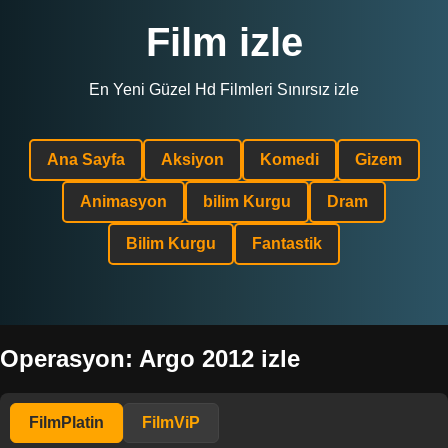
Film izle
En Yeni Güzel Hd Filmleri Sınırsız izle
Ana Sayfa
Aksiyon
Komedi
Gizem
Animasyon
bilim Kurgu
Dram
Bilim Kurgu
Fantastik
Operasyon: Argo 2012 izle
FilmPlatin
FilmViP