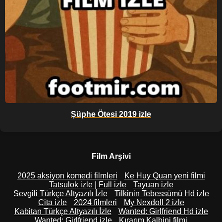
Şüphe Ötesi 2019 izle
Film Arşivi
2025 aksiyon komedi filmleri
Ke Huy Quan yeni filmi
Tatsulok izle | Full izle
Tayuan izle
Sevgili Türkçe Altyazılı İzle
Tilkinin Tebessümü Hd izle
Cita izle
2024 filmleri
My Nexdoll 2 izle
Kabitan Türkçe Altyazılı İzle
Wanted: Girlfriend Hd izle
Wanted: Girlfriend izle
Kırarım Kalbini filmi