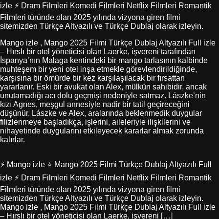
izle ⚡ Dram Filmleri Komedi Filmleri Netflix Filmleri Romantik
Filmleri türünde olan 2025 yılında vizyona giren filmi
sitemizden Türkçe Altyazılı ve Türkçe Dublaj olarak izleyin.
Mango izle , Mango 2025 Filmi Türkçe Dublaj Altyazılı Full izle
– Hırslı bir otel yöneticisi olan Laerke, işvereni tarafından
İspanya’nın Malaga kentindeki bir mango tarlasının kalbinde
muhteşem bir yeni otel inşa etmekle görevlendirildiğinde,
karşısına bir ömürde bir kez karşılaşılacak bir fırsattan
yararlanır. Eski bir avukat olan Alex, mülkün sahibidir, ancak
unutamadığı acı dolu geçmişi nedeniyle satmaz. Lászke’nin
kızı Agnes, meşgul annesiyle nadir bir tatil geçireceğini
düşünür. Lászke ve Alex, aralarında beklenmedik duygular
filizlenmeye başladıkça, işlerini, aileleriyle ilişkilerini ve
nihayetinde duygularını etkileyecek kararlar almak zorunda
kalırlar.
⚡ Mango izle ⭐ Mango 2025 Filmi Türkçe Dublaj Altyazılı Full
izle ⚡ Dram Filmleri Komedi Filmleri Netflix Filmleri Romantik
Filmleri türünde olan 2025 yılında vizyona giren filmi
sitemizden Türkçe Altyazılı ve Türkçe Dublaj olarak izleyin.
Mango izle , Mango 2025 Filmi Türkçe Dublaj Altyazılı Full izle
– Hırslı bir otel yöneticisi olan Laerke, işvereni […]