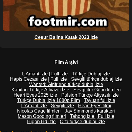
Cesur Balina Katak 2023 izle
Film Arşivi
L’Amant izle | Full izle
Türkçe Dublaj izle
Hapis Cezası izle | Full izle
Sevgili türkçe dublaj izle
Wanted: Girlfriend türkçe dublaj izle
Kabitan Türkçe Altyazılı İzle
Sevgililer Günü filmleri
Heart Eyes 2025 izle
Pulsion Türkçe Altyazılı İzle
Türkçe Dublaj izle 1080p Film
Tayuan full izle
L’Amant izle
Sevgili izle
Heart Eyes filmi
Nicolas Cage filmleri
Jay Simmonds karakteri
Mason Gooding filmleri
Tahong izle | Full izle
Higop Hd izle
Cita türkçe dublaj izle