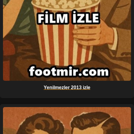
Yenilmezler 2013 izle