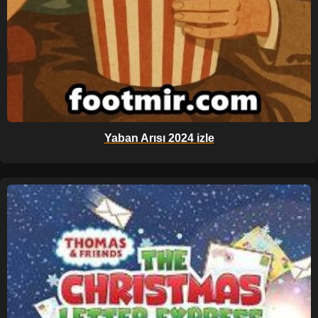
Yaban Arısı 2024 izle