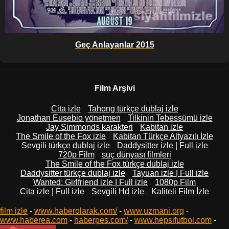
Geç Anlayanlar 2015
Film Arşivi
Cita izle
Tahong türkçe dublaj izle
Jonathan Eusebio yönetmen
Tilkinin Tebessümü izle
Jay Simmonds karakteri
Kabitan izle
The Smile of the Fox izle
Kabitan Türkçe Altyazılı İzle
Sevgili türkçe dublaj izle
Daddysitter izle | Full izle
720p Film
suç dünyası filmleri
The Smile of the Fox türkçe dublaj izle
Daddysitter türkçe dublaj izle
Tayuan izle | Full izle
Wanted: Girlfriend izle | Full izle
1080p Film
Cita izle | Full izle
Sevgili Hd izle
Kaliteli Film İzle
film izle
-
www.haberolarak.com/
-
www.uzmani.org
-
www.haberea.com
-
haberpes.com/
-
www.hepsifutbol.com
-