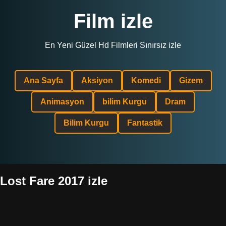
Film izle
En Yeni Güzel Hd Filmleri Sınırsız izle
Ana Sayfa
Aksiyon
Komedi
Gizem
Animasyon
bilim Kurgu
Dram
Bilim Kurgu
Fantastik
Lost Fare 2017 izle