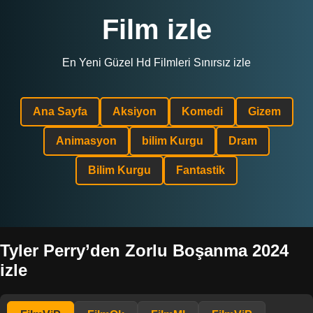
Film izle
En Yeni Güzel Hd Filmleri Sınırsız izle
Ana Sayfa
Aksiyon
Komedi
Gizem
Animasyon
bilim Kurgu
Dram
Bilim Kurgu
Fantastik
Tyler Perry’den Zorlu Boşanma 2024
izle