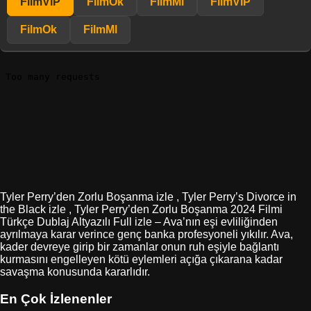
FilmViP
FilmOk
FilmMl
FilmViP
FilmOk
FilmMl
Tyler Perry’den Zorlu Boşanma izle , Tyler Perry’s Divorce in
the Black izle , Tyler Perry’den Zorlu Boşanma 2024 Filmi
Türkçe Dublaj Altyazılı Full izle – Ava’nın eşi evliliğinden
ayrılmaya karar verince genç banka profesyoneli yıkılır. Ava,
kader devreye girip bir zamanlar onun ruh eşiyle bağlantı
kurmasını engelleyen kötü eylemleri açığa çıkarana kadar
savaşma konusunda kararlıdır.
En Çok İzlenenler