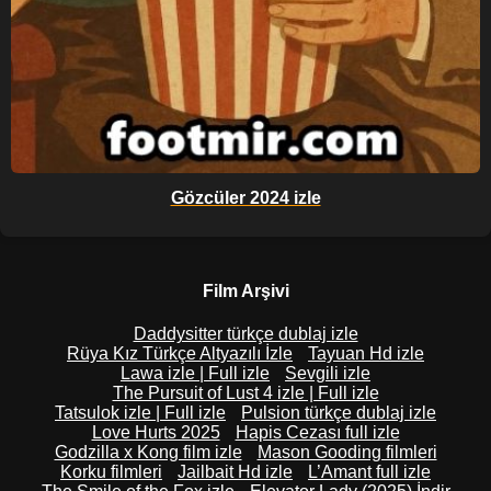
Gözcüler 2024 izle
Film Arşivi
Daddysitter türkçe dublaj izle
Rüya Kız Türkçe Altyazılı İzle
Tayuan Hd izle
Lawa izle | Full izle
Sevgili izle
The Pursuit of Lust 4 izle | Full izle
Tatsulok izle | Full izle
Pulsion türkçe dublaj izle
Love Hurts 2025
Hapis Cezası full izle
Godzilla x Kong film izle
Mason Gooding filmleri
Korku filmleri
Jailbait Hd izle
L’Amant full izle