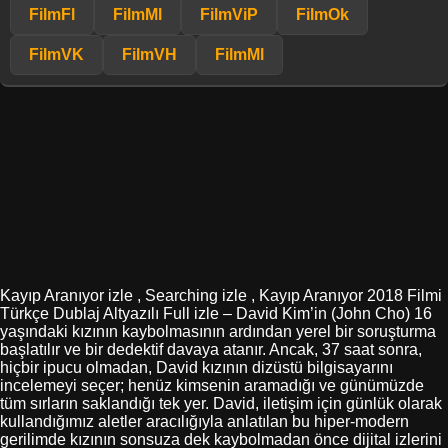
FilmFl
FilmMl
FilmViP
FilmOk
FilmVK
FilmVH
FilmMl
Kayıp Aranıyor izle , Searching izle , Kayıp Aranıyor 2018 Filmi
Türkçe Dublaj Altyazılı Full izle – David Kim’in (John Cho) 16
yaşındaki kızının kaybolmasının ardından yerel bir soruşturma
başlatılır ve bir dedektif davaya atanır. Ancak, 37 saat sonra,
hiçbir ipucu olmadan, David kızının dizüstü bilgisayarını
incelemeyi seçer; henüz kimsenin aramadığı ve günümüzde
tüm sırların saklandığı tek yer. David, iletişim için günlük olarak
kullandığımız aletler aracılığıyla anlatılan bu hiper-modern
gerilimde kızının sonsuza dek kaybolmadan önce dijital izlerini