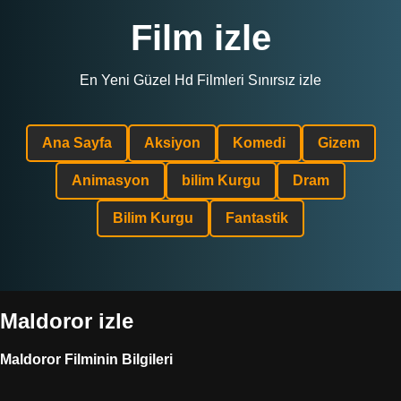
Film izle
En Yeni Güzel Hd Filmleri Sınırsız izle
Ana Sayfa
Aksiyon
Komedi
Gizem
Animasyon
bilim Kurgu
Dram
Bilim Kurgu
Fantastik
Maldoror izle
Maldoror Filminin Bilgileri