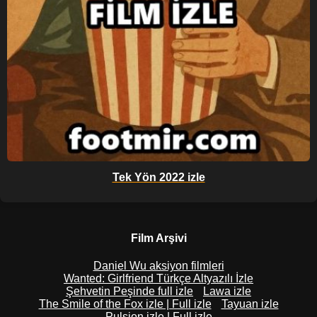
Tek Yön 2022 izle
Film Arşivi
Daniel Wu aksiyon filmleri
Wanted: Girlfriend Türkçe Altyazılı İzle
Şehvetin Peşinde full izle
Lawa izle
The Smile of the Fox izle | Full izle
Tayuan izle
Pulsion izle | Full izle