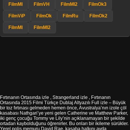
FilmMl
FilmVH
FilmMl2
FilmOk3
FilmViP
FilmOk
FilmRu
FilmOk2
FilmMl
FilmMl2
Fırtınanın Ortasında izle , Strangerland izle , Fırtınanın
Ortasında 2015 Filmi Türkçe Dublaj Altyazılı Full izle – Büyük
bir toz fırtınası gelmeden hemen önce, Avustralya’nın izole çöl
kasabası Nathgari’ye yeni gelen Catherine ve Matthew Parker,
iki genç çocuğu Tommy ve Lily’nin açıklanamayan bir şekilde
ortadan kaybolduğunu öğrenirler. Bu onları bir ikileme sürükler.
Yerel polis memuru David Rae, kasaba halkını avda