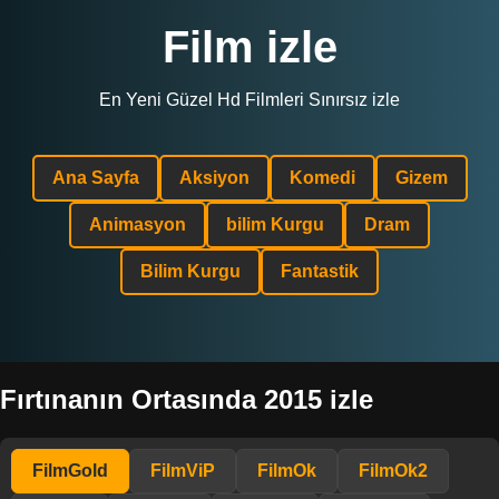
Film izle
En Yeni Güzel Hd Filmleri Sınırsız izle
Ana Sayfa
Aksiyon
Komedi
Gizem
Animasyon
bilim Kurgu
Dram
Bilim Kurgu
Fantastik
Fırtınanın Ortasında 2015 izle
FilmGold
FilmViP
FilmOk
FilmOk2