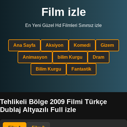
Film izle
En Yeni Güzel Hd Filmleri Sınırsız izle
Ana Sayfa
Aksiyon
Komedi
Gizem
Animasyon
bilim Kurgu
Dram
Bilim Kurgu
Fantastik
Tehlikeli Bölge 2009 Filmi Türkçe
Dublaj Altyazılı Full izle