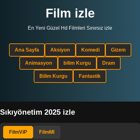
Film izle
En Yeni Güzel Hd Filmleri Sınırsız izle
Ana Sayfa
Aksiyon
Komedi
Gizem
Animasyon
bilim Kurgu
Dram
Bilim Kurgu
Fantastik
Sıkıyönetim 2025 izle
FilmViP
FilmMl