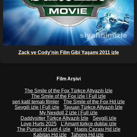
Zack ve Cody’nin Film Gibi Yaşamı 2011 izle
Film Arşivi
The Smile of the Fox Türkçe Altyazılı İzle
The Smile of the Fox izle | Full izle
seri katil temalı filmler
The Smile of the Fox Hd izle
Sevgili izle | Full izle
Tayuan Türkçe Altyazılı İzle
My Nexdoll 2 izle | Full izle
Daddysitter Türkçe Altyazılı İzle
Sevgili izle
Love Hurts 2025
L’Amant türkçe dublaj izle
The Pursuit of Lust 4 izle
Hapis Cezası Hd izle
Kabitan Hd izle
Tahong Hd izle