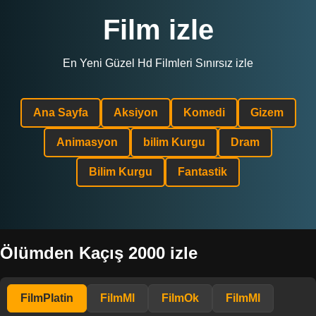
Film izle
En Yeni Güzel Hd Filmleri Sınırsız izle
Ana Sayfa
Aksiyon
Komedi
Gizem
Animasyon
bilim Kurgu
Dram
Bilim Kurgu
Fantastik
Ölümden Kaçış 2000 izle
FilmPlatin
FilmMl
FilmOk
FilmMl