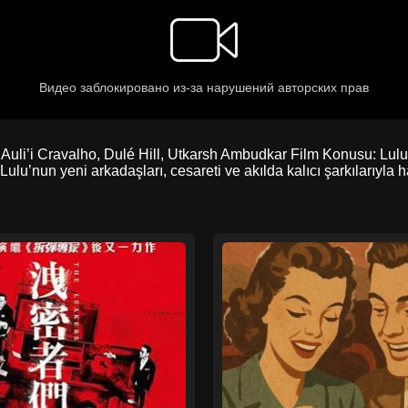
uli’i Cravalho, Dulé Hill, Utkarsh Ambudkar Film Konusu: Lulu 
lu’nun yeni arkadaşları, cesareti ve akılda kalıcı şarkılarıyla h