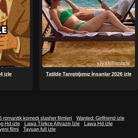
 izle
Tatilde Tanıştığımız İnsanlar 2026 izle
 romantik komedi slasher filmleri
Wanted: Girlfriend izle
g Hd izle
Lawa Türkçe Altyazılı İzle
Lawa Hd izle
eni filmi
Tayuan full izle