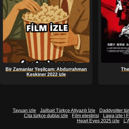
Bir Zamanlar Yeşilçam: Abdurrahman
The
Keskiner 2022 izle
Tayuan izle
Jailbait Türkçe Altyazılı İzle
Daddysitter tür
Cita türkçe dublaj izle
Film eleştirisi
Lawa izle | F
Heart Eyes 2025 izle
L’