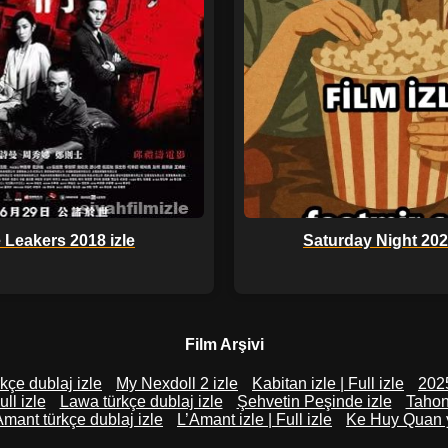
 Leakers 2018 izle
Saturday Night 2024
Film Arşivi
kçe dublaj izle
My Nexdoll 2 izle
Kabitan izle | Full izle
2025
ull izle
Lawa türkçe dublaj izle
Şehvetin Peşinde izle
Tahon
Amant türkçe dublaj izle
L’Amant izle | Full izle
Ke Huy Quan y