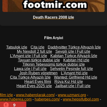
Death Racers 2008 izle
Film Arşivi
Tatsulok izle
Cita izle
Daddysitter Türkçe Altyazılı İzle
My Nexdoll 2 full izle
Sevgili izle | Full izle
L’Amant izle | Full izle
Kabitan Türkçe Altyazılı İzle
Tayuan türkçe dublaj izle
Kabitan Hd izle
Tilkinin Tebessümü türkçe dublaj izle
Lawa izle | Full izle
Şehvetin Peşinde full izle
Josh Ruben yönetmen
L’Amant Hd izle
Cita Türkçe Altyazılı İzle
Wanted: Girlfriend Hd izle
Heart Eyes filmi
Rüya Kız Hd izle
Heart Eyes 2025 izle
Jailbait izle | Full izle
film izle
-
www.haberolarak.com/
-
www.uzmani.org
-
www.haberea.com
-
haberpes.com/
-
www.hepsifutbol.com
-
9