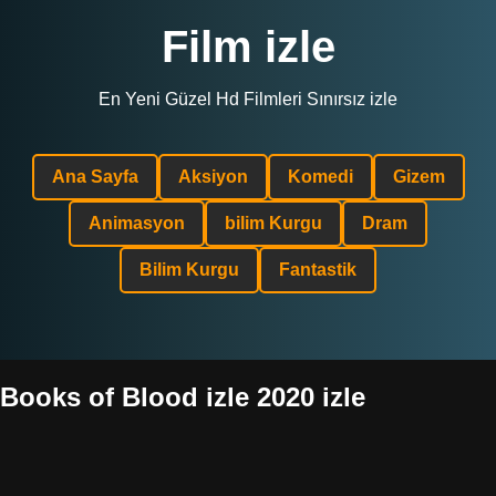
Film izle
En Yeni Güzel Hd Filmleri Sınırsız izle
Ana Sayfa
Aksiyon
Komedi
Gizem
Animasyon
bilim Kurgu
Dram
Bilim Kurgu
Fantastik
Books of Blood izle 2020 izle