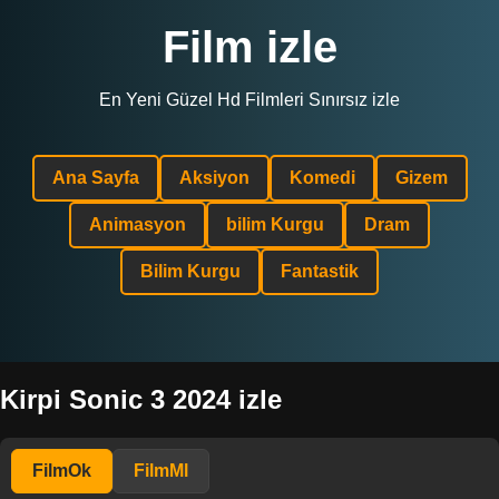
Film izle
En Yeni Güzel Hd Filmleri Sınırsız izle
Ana Sayfa
Aksiyon
Komedi
Gizem
Animasyon
bilim Kurgu
Dram
Bilim Kurgu
Fantastik
Kirpi Sonic 3 2024 izle
FilmOk
FilmMl