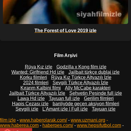
The Forest of Love 2019 izle
Film Arşivi
Rüya Kız izle
Godzilla x Kong film izle
Wanted: Girlfriend Hd izle
Jailbait türkçe dublaj izle
Korku filmleri
Rüya Kız Türkçe Altyazılı İzle
2024 filmleri
Sevgili Türkçe Altyazılı İzle
Kırarım Kalbini filmi
Ally McCabe karakteri
Jailbait Türkçe Altyazılı İzle
Şehvetin Peşinde full izle
Lawa Hd izle
Tayuan full izle
Gerilim filmleri
Hapis Cezası izle
banliyöde geçen aksiyon filmleri
Sevgili izle
L’Amant izle | Full izle
Tayuan izle
film izle
-
www.haberolarak.com/
-
www.uzmani.org
-
www.haberea.com
-
haberpes.com/
-
www.hepsifutbol.com
-