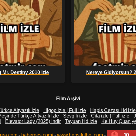
 Mr. Destiny 2010 izle
Nereye Gidiyorsun? 2
Film Arşivi
ürkçe Altyazılı İzle
Higop izle | Full izle
Hapis Cezası Hd izle
eşinde Türkçe Altyazılı İzle
Sevgili izle
Cita izle | Full izle
J
i
Elevator Lady (2025) İndir
Tayuan Hd izle
Ke Huy Quan yen
10
rea.com
-
haberpes.com/
-
www.hepsifutbol.com
-