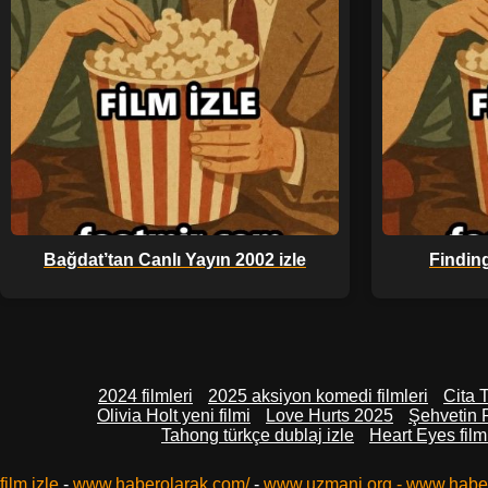
Bağdat’tan Canlı Yayın 2002 izle
Finding
2024 filmleri
2025 aksiyon komedi filmleri
Cita T
Olivia Holt yeni filmi
Love Hurts 2025
Şehvetin P
Tahong türkçe dublaj izle
Heart Eyes film
film izle
-
www.haberolarak.com/
-
www.uzmani.org
-
www.habe