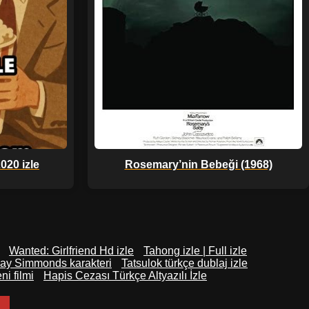
020 izle
Rosemary’nin Bebeği (1968)
Wanted: Girlfriend Hd izle
Tahong izle | Full izle
ay Simmonds karakteri
Tatsulok türkçe dublaj izle
i filmi
Hapis Cezası Türkçe Altyazılı İzle