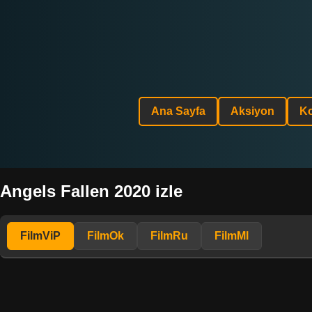
Ana Sayfa
Aksiyon
K
Angels Fallen 2020 izle
FilmViP
FilmOk
FilmRu
FilmMl