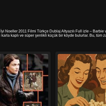
 İyi Noeller 2011 Filmi Türkçe Dublaj Altyazılı Full izle – Barbie 
i karla kaplı ve süper şenlikli küçük bir köyde bulurlar. Bu, tü