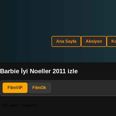
Ana Sayfa
Aksiyon
K
Barbie İyi Noeller 2011 izle
FilmViP
FilmOk