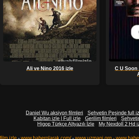
Ali ve Nino 2016 izle
C U Soon 
A
Daniel Wu aksiyon filmleri
Şehvetin Peşinde full i
Kabitan izle | Full izle
Gerilim filmleri
Şehvetin
Higop Türkçe Altyazılı İzle
My Nexdoll 2 Hd i
film izle
-
www.haberolarak.com/
-
www.uzmani.org
-
www.habe