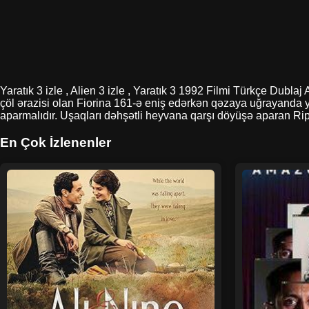
Yaratık 3 izle , Alien 3 izle , Yaratık 3 1992 Filmi Türkçe Dubl
çöl ərazisi olan Fiorina 161-ə eniş edərkən qəzaya uğrayanda 
aparmalıdır. Uşaqları dəhşətli heyvana qarşı döyüşə aparan Ripl
En Çok İzlenenler