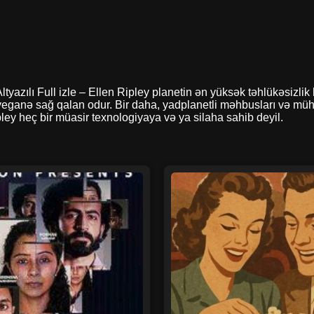
aj Altyazılı Full izle – Ellen Ripley planetin ən yüksək təhlükə
yeganə sağ qalan odur. Bir daha, yadplanetli məhbusları və müh
ey heç bir müasir texnologiyaya və ya silaha sahib deyil.