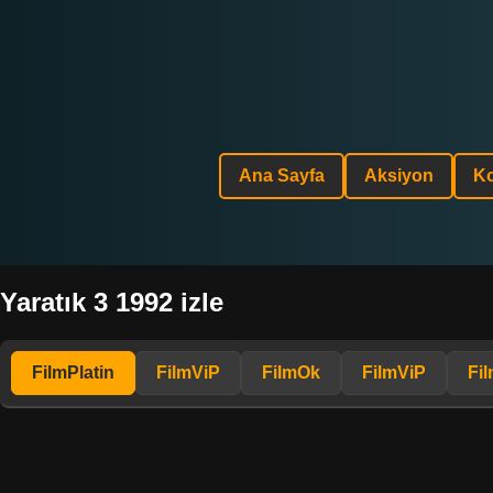
Ana Sayfa
Aksiyon
K
Yaratık 3 1992 izle
FilmPlatin
FilmViP
FilmOk
FilmViP
Fi