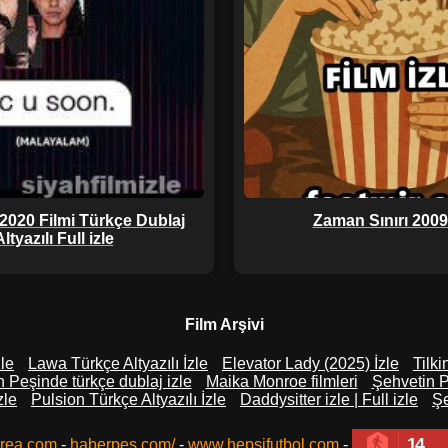
2020 Filmi Türkçe Dublaj
Zaman Sınırı 2009 
ltyazılı Full izle
Film Arşivi
zle
Lawa Türkçe Altyazılı İzle
Elevator Lady (2025) İzle
Tilk
 Peşinde türkçe dublaj izle
Maika Monroe filmleri
Şehvetin P
zle
Pulsion Türkçe Altyazılı İzle
Daddysitter izle | Full izle
Şe
14
rea.com
-
haberpes.com/
-
www.hepsifutbol.com
-