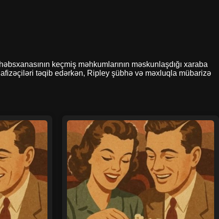
sizlik həbsxanasının keçmiş məhkumlarının məskunlaşdığı xaraba
afizəçiləri təqib edərkən, Ripley şübhə və məxluqla mübarizə