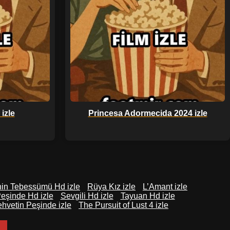
izle
Princesa Adormecida 2024 izle
inin Tebessümü Hd izle
Rüya Kız izle
L’Amant izle
eşinde Hd izle
Sevgili Hd izle
Tayuan Hd izle
hvetin Peşinde izle
The Pursuit of Lust 4 izle