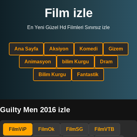
Film izle
En Yeni Güzel Hd Filmleri Sınırsız izle
Ana Sayfa
Aksiyon
Komedi
Gizem
Animasyon
bilim Kurgu
Dram
Bilim Kurgu
Fantastik
Guilty Men 2016 izle
FilmViP
FilmOk
FilmSG
FilmVTB