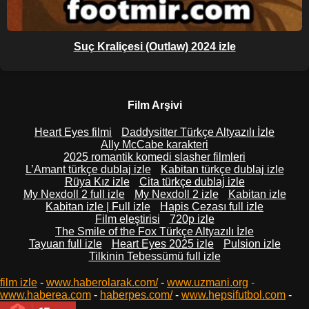
Suç Kraliçesi (Outlaw) 2024 izle
Film Arşivi
Heart Eyes filmi
Daddysitter Türkçe Altyazılı İzle
Ally McCabe karakteri
2025 romantik komedi slasher filmleri
L’Amant türkçe dublaj izle
Kabitan türkçe dublaj izle
Rüya Kız izle
Cita türkçe dublaj izle
My Nexdoll 2 full izle
My Nexdoll 2 izle
Kabitan izle
Kabitan izle | Full izle
Hapis Cezası full izle
Film eleştirisi
720p izle
The Smile of the Fox Türkçe Altyazılı İzle
Tayuan full izle
Heart Eyes 2025 izle
Pulsion izle
Tilkinin Tebessümü full izle
film izle
-
www.haberolarak.com/
-
www.uzmani.org
-
www.haberea.com
-
haberpes.com/
-
www.hepsifutbol.com
-