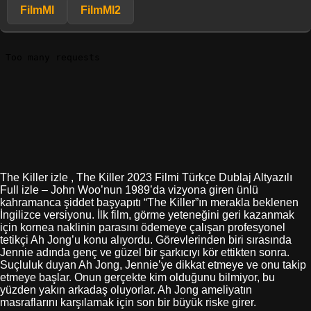
FilmMl
FilmMl2
The Killer izle , The Killer 2023 Filmi Türkçe Dublaj Altyazılı
Full izle – John Woo’nun 1989’da vizyona giren ünlü
kahramanca şiddet başyapıtı “The Killer”ın merakla beklenen
İngilizce versiyonu. İlk film, görme yeteneğini geri kazanmak
için kornea naklinin parasını ödemeye çalışan profesyonel
tetikçi Ah Jong’u konu alıyordu. Görevlerinden biri sırasında
Jennie adında genç ve güzel bir şarkıcıyı kör ettikten sonra.
Suçluluk duyan Ah Jong, Jennie’ye dikkat etmeye ve onu takip
etmeye başlar. Onun gerçekte kim olduğunu bilmiyor, bu
yüzden yakın arkadaş oluyorlar. Ah Jong ameliyatın
masraflarını karşılamak için son bir büyük riske girer.