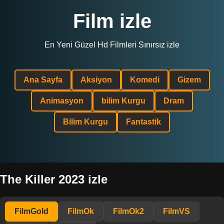
Film izle
En Yeni Güzel Hd Filmleri Sınırsız izle
Ana Sayfa
Aksiyon
Komedi
Gizem
Animasyon
bilim Kurgu
Dram
Bilim Kurgu
Fantastik
The Killer 2023 izle
FilmGold
FilmOk
FilmOk2
FilmVS