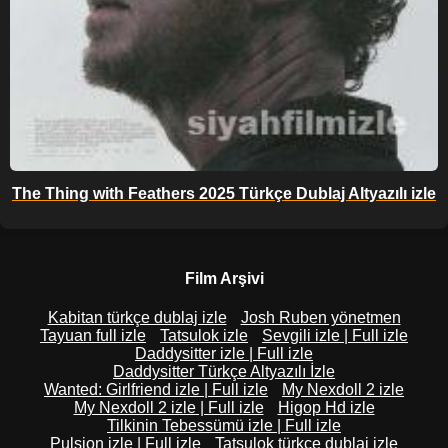
The Thing with Feathers 2025 Türkçe Dublaj Altyazılı izle
Film Arşivi
Kabitan türkçe dublaj izle
Josh Ruben yönetmen
Tayuan full izle
Tatsulok izle
Sevgili izle | Full izle
Daddysitter izle | Full izle
Daddysitter Türkçe Altyazılı İzle
Wanted: Girlfriend izle | Full izle
My Nexdoll 2 izle
My Nexdoll 2 izle | Full izle
Higop Hd izle
Tilkinin Tebessümü izle | Full izle
Pulsion izle | Full izle
Tatsulok türkçe dublaj izle