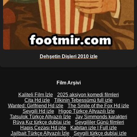
Dehşetin Dişleri 2010 izle
Film Arşivi
Kaliteli Film İzle
2025 aksiyon komedi filmleri
Cita Hd izle
Tilkinin Tebessümü full izle
Wanted: Girlfriend Hd izle
The Smile of the Fox Hd izle
Sevgili Hd izle
Higop Türkçe Altyazılı İzle
Tatsulok Türkçe Altyazılı İzle
Jay Simmonds karakteri
Rüya Kız türkçe dublaj izle
Sevgililer Günü filmleri
Hapis Cezası Hd izle
Kabitan izle | Full izle
Jailbait Türkçe Altyazılı İzle
Sevgili türkçe dublaj izle