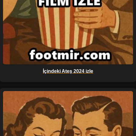
İçindeki Ateş 2024 izle