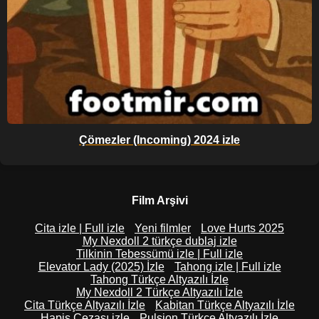
Çömezler (Incoming) 2024 izle
Film Arşivi
Cita izle | Full izle
Yeni filmler
Love Hurts 2025
My Nexdoll 2 türkçe dublaj izle
Tilkinin Tebessümü izle | Full izle
Elevator Lady (2025) İzle
Tahong izle | Full izle
Tahong Türkçe Altyazılı İzle
My Nexdoll 2 Türkçe Altyazılı İzle
Cita Türkçe Altyazılı İzle
Kabitan Türkçe Altyazılı İzle
Hapis Cezası izle
Pulsion Türkçe Altyazılı İzle