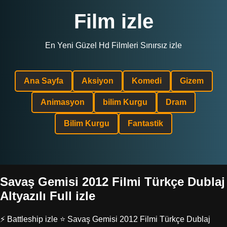
Film izle
En Yeni Güzel Hd Filmleri Sınırsız izle
Ana Sayfa
Aksiyon
Komedi
Gizem
Animasyon
bilim Kurgu
Dram
Bilim Kurgu
Fantastik
Savaş Gemisi 2012 Filmi Türkçe Dublaj
Altyazılı Full izle
⚡ Battleship izle ⭐ Savaş Gemisi 2012 Filmi Türkçe Dublaj