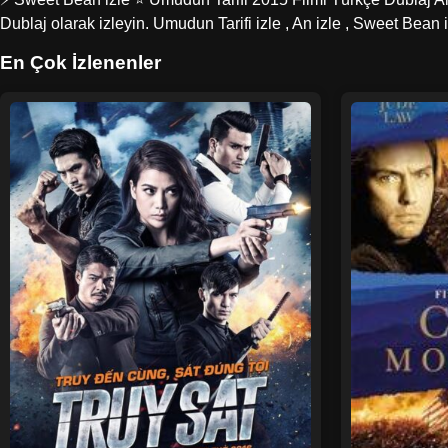
Dublaj olarak izleyin. Umudun Tarifi izle , An izle , Sweet Bean i
En Çok İzlenenler