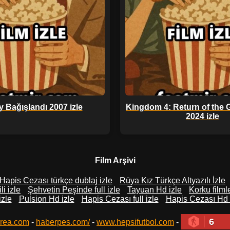
 Bağışlandı 2007 izle
Kingdom 4: Return of the 
2024 izle
Film Arşivi
Hapis Cezası türkçe dublaj izle
Rüya Kız Türkçe Altyazılı İzle
li izle
Şehvetin Peşinde full izle
Tayuan Hd izle
Korku filmle
izle
Pulsion Hd izle
Hapis Cezası full izle
Hapis Cezası Hd 
6
rea.com
-
haberpes.com/
-
www.hepsifutbol.com
-