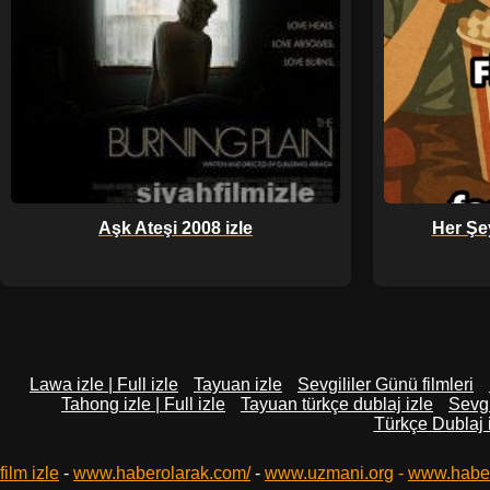
Aşk Ateşi 2008 izle
Her Şey
Lawa izle | Full izle
Tayuan izle
Sevgililer Günü filmleri
Tahong izle | Full izle
Tayuan türkçe dublaj izle
Sevgi
Türkçe Dublaj 
film izle
-
www.haberolarak.com/
-
www.uzmani.org
-
www.habe