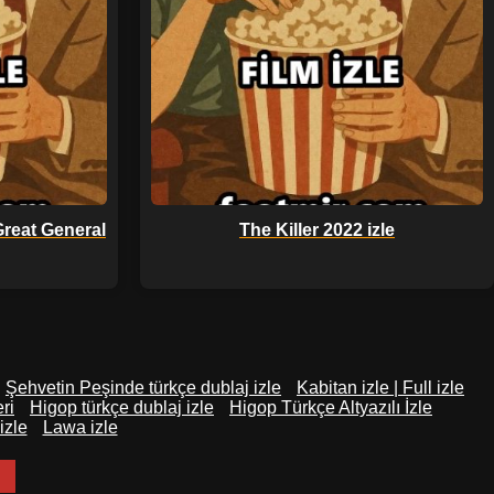
Great General
The Killer 2022 izle
Şehvetin Peşinde türkçe dublaj izle
Kabitan izle | Full izle
ri
Higop türkçe dublaj izle
Higop Türkçe Altyazılı İzle
izle
Lawa izle