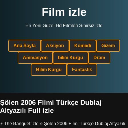
Film izle
En Yeni Güzel Hd Filmleri Sınırsız izle
Ana Sayfa
Aksiyon
Komedi
Gizem
Animasyon
bilim Kurgu
Dram
Bilim Kurgu
Fantastik
Şölen 2006 Filmi Türkçe Dublaj
Altyazılı Full izle
⚡ The Banquet izle ⭐ Şölen 2006 Filmi Türkçe Dublaj Altyazılı