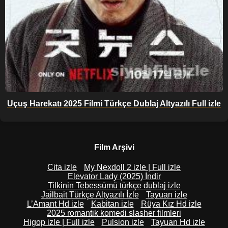
Uçuş Harekatı 2025 Filmi Türkçe Dublaj Altyazılı Full izle
Film Arşivi
Cita izle
My Nexdoll 2 izle | Full izle
Elevator Lady (2025) İndir
Tilkinin Tebessümü türkçe dublaj izle
Jailbait Türkçe Altyazılı İzle
Tayuan izle
L’Amant Hd izle
Kabitan izle
Rüya Kız Hd izle
2025 romantik komedi slasher filmleri
Higop izle | Full izle
Pulsion izle
Tayuan Hd izle