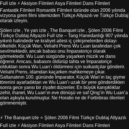
Full izle ⚡ Aksiyon Filmleri Asya Filmleri Dans Filmleri
Fantastik Filmleri Romantik Filmleri türünde olan 2006 yılında
vizyona giren filmi sitemizden Türkçe Altyazılı ve Türkçe Dublaj
olarak izleyin.
Şölen izle , Ye yan izle , The Banquet izle , Şölen 2006 Filmi
Türkçe Dublaj Altyazılı Full izle – Tang Hanedanlığı 907 yılında
yıkıntı halindedir ve kraliyet ailesi iç çekişmelerden dolayı
öfkelidir. Küçük Wan, Veliaht Prens Wu Luan tarafından çok
sevilmektedir, ancak babası onu İmparatoriçe olarak
görmektedir. Wu Luan sürgünde yaşarken müzik ve dans
öğrenir. Amcası, babasını öldürüp tahta ve İmparatoriçe
olduktan sonra Wu Luan’ı öldürmesi için suikastçılar gönderir.
Veliaht Prens, idamdan kaçarken mahkemeye çıkar.
Saltanatının 100. gününde İmparator, Küçük Wan’ın taç giyme
törenini ayarladıktan ve Wu Luan’ı uzak bir yere gönderdikten
sonra gece yarısı bir ziyafet düzenler. En büyük karışıklıklar
zehir, ihanet, Wu Luan’ın eve dönüşü ve saf Qing’in Wu Luan’a
olan aşkıyla kurulmuştur. Ne Horatio ne de Fortinbras ölenleri
gömmemiştir.
⚡ The Banquet izle ⭐ Şölen 2006 Filmi Türkçe Dublaj Altyazılı
Full izle ⚡ Aksiyon Filmleri Asya Filmleri Dans Filmleri