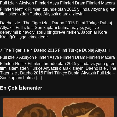
Full izle ⚡ Aksiyon Filmleri Asya Filmleri Dram Filmleri Macera
Filmleri Netflix Filmleri türünde olan 2015 yılında vizyona giren
filmi sitemizden Türkçe Altyazılı olarak izleyin.
Daeho izle , The Tiger izle , Daeho 2015 Filmi Türkçe Dublaj
Altyazılı Full izle – Son kaplanı bulma arayışı, yaşlı ve
deneyimli bir avcıyı zorlu bir göreve iterken, Japonlar Kore
Krallığı’nı işgal etmektedir.
⚡ The Tiger izle ⭐ Daeho 2015 Filmi Türkçe Dublaj Altyazılı
Full izle ⚡ Aksiyon Filmleri Asya Filmleri Dram Filmleri Macera
Filmleri Netflix Filmleri türünde olan 2015 yılında vizyona giren
filmi sitemizden Türkçe Altyazılı olarak izleyin. Daeho izle , The
Tiger izle , Daeho 2015 Filmi Türkçe Dublaj Altyazılı Full izle –
Son kaplanı bulma […]
En Çok İzlenenler