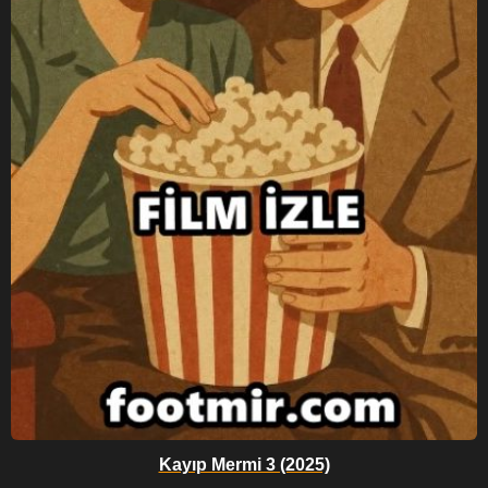
Kayıp Mermi 3 (2025)