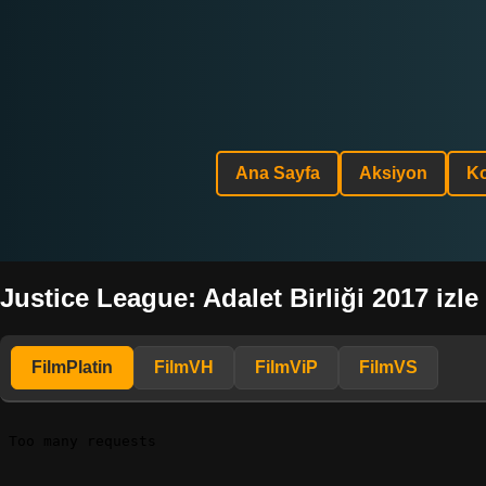
Ana Sayfa
Aksiyon
K
Justice League: Adalet Birliği 2017 izle
FilmPlatin
FilmVH
FilmViP
FilmVS