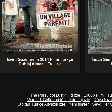
Evim Güzel Evim 2014 Filmi Türkçe
İnsan Sesi
Dublaj Altyazılı Full izle
A
The Pursuit of Lust 4 Hd izle
1080p Film
Tü
Wanted: Girlfriend türkçe dublaj izle
Rüya Kız iz
Kabitan Türkçe Altyazılı İzle
Yeni filmler
Sevgililer 