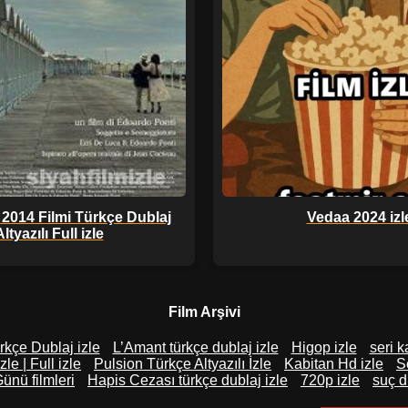
 2014 Filmi Türkçe Dublaj
Vedaa 2024 izl
ltyazılı Full izle
Film Arşivi
rkçe Dublaj izle
L’Amant türkçe dublaj izle
Higop izle
seri k
le | Full izle
Pulsion Türkçe Altyazılı İzle
Kabitan Hd izle
S
Günü filmleri
Hapis Cezası türkçe dublaj izle
720p izle
suç d