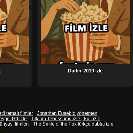
e
Darlin’ 2019 izle
atil temalı filmler
Jonathan Eusebio yönetmen
evgili Hd izle
Tilkinin Tebessümü izle | Full izle
ünyası filmleri
The Smile of the Fox türkçe dublaj izle