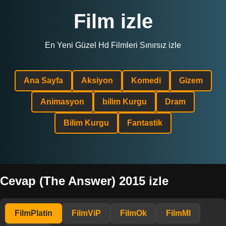
Film izle
En Yeni Güzel Hd Filmleri Sınırsız izle
Ana Sayfa
Aksiyon
Komedi
Gizem
Animasyon
bilim Kurgu
Dram
Bilim Kurgu
Fantastik
Cevap (The Answer) 2015 izle
FilmPlatin
FilmViP
FilmOk
FilmMl