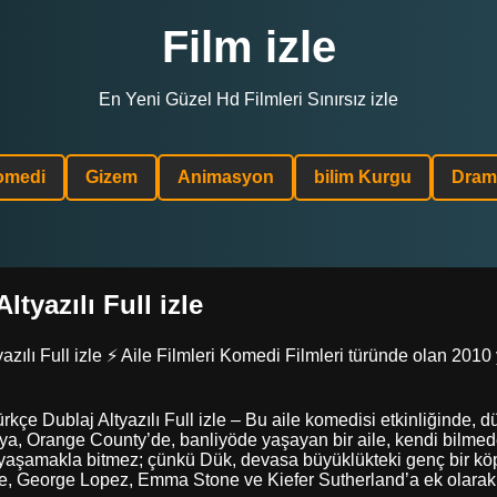
Film izle
En Yeni Güzel Hd Filmleri Sınırsız izle
omedi
Gizem
Animasyon
bilim Kurgu
Dram
tyazılı Full izle
lı Full izle ⚡ Aile Filmleri Komedi Filmleri türünde olan 2010 y
ürkçe Dublaj Altyazılı Full izle – Bu aile komedisi etkinliğind
niya, Orange County’de, banliyöde yaşayan bir aile, kendi bil
s yaşamakla bitmez; çünkü Dük, devasa büyüklükteki genç bir köpeğ
ie, George Lopez, Emma Stone ve Kiefer Sutherland’a ek olara