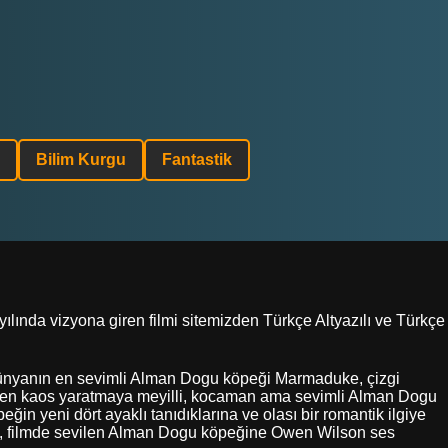
Bilim Kurgu
Fantastik
ılında vizyona giren filmi sitemizden Türkçe Altyazılı ve Türkçe
e, dünyanın en sevimli Alman Dogu köpeği Marmaduke, çizgi
meden kaos yaratmaya meyilli, kocaman ama sevimli Alman Dogu
in yeni dört ayaklı tanıdıklarına ve olası bir romantik ilgiye
k, filmde sevilen Alman Dogu köpeğine Owen Wilson ses