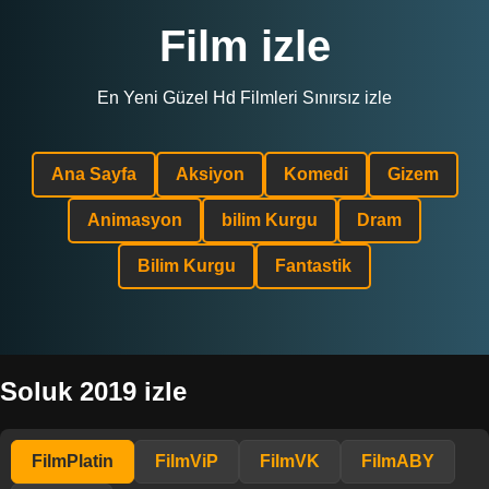
Film izle
En Yeni Güzel Hd Filmleri Sınırsız izle
Ana Sayfa
Aksiyon
Komedi
Gizem
Animasyon
bilim Kurgu
Dram
Bilim Kurgu
Fantastik
Soluk 2019 izle
FilmPlatin
FilmViP
FilmVK
FilmABY