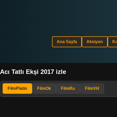
Ana Sayfa
Aksiyon
K
Acı Tatlı Ekşi 2017 izle
FilmPlatin
FilmOk
FilmRu
FilmVH