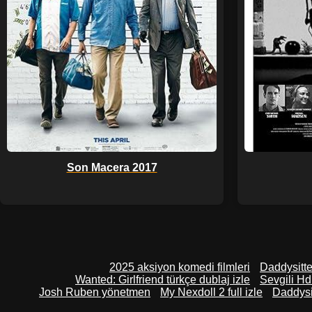
Son Macera 2017
2025 aksiyon komedi filmleri
Daddysitter
Wanted: Girlfriend türkçe dublaj izle
Sevgili Hd
Josh Ruben yönetmen
My Nexdoll 2 full izle
Daddysit