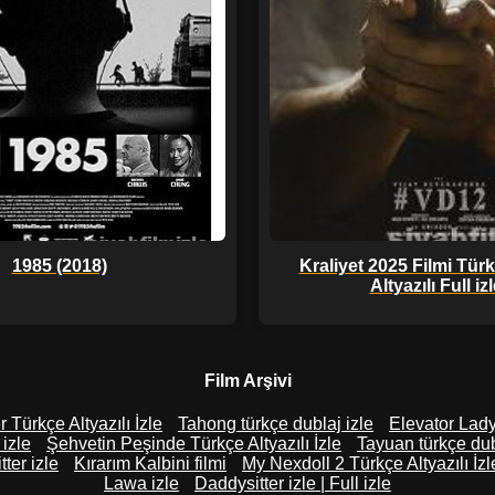
1985 (2018)
Kraliyet 2025 Filmi Tür
Altyazılı Full iz
Film Arşivi
 Türkçe Altyazılı İzle
Tahong türkçe dublaj izle
Elevator Lady
 izle
Şehvetin Peşinde Türkçe Altyazılı İzle
Tayuan türkçe dub
ter izle
Kırarım Kalbini filmi
My Nexdoll 2 Türkçe Altyazılı İzl
Lawa izle
Daddysitter izle | Full izle