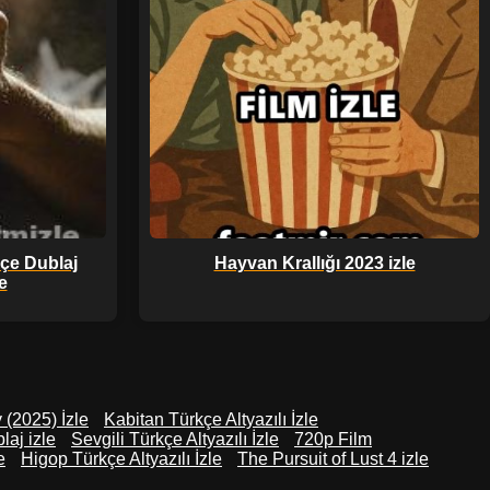
kçe Dublaj
Hayvan Krallığı 2023 izle
le
 (2025) İzle
Kabitan Türkçe Altyazılı İzle
laj izle
Sevgili Türkçe Altyazılı İzle
720p Film
e
Higop Türkçe Altyazılı İzle
The Pursuit of Lust 4 izle