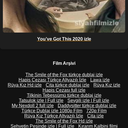
You’ve Got This 2020 izle
Film Arşivi
The Smile of the Fox türkçe dublaj izle
Hapis Cezası Türkçe Altyazılı İzle
Lawa izle
Rüya Kız Hd izle
Cita türkçe dublaj izle
Rüya Kız izle
Hapis Cezası full izle
Tilkinin Tebessümü türkçe dublaj izle
Tatsulok izle | Full izle
Sevgili izle | Full izle
My Nexdoll 2 full izle
Daddysitter türkçe dublaj izle
Türkçe Dublaj izle 1080p Film
720p Film
Rüya Kız Türkçe Altyazılı İzle
Cita izle
The Smile of the Fox Hd izle
Şehvetin Peşinde izle | Full izle
Kırarım Kalbini filmi