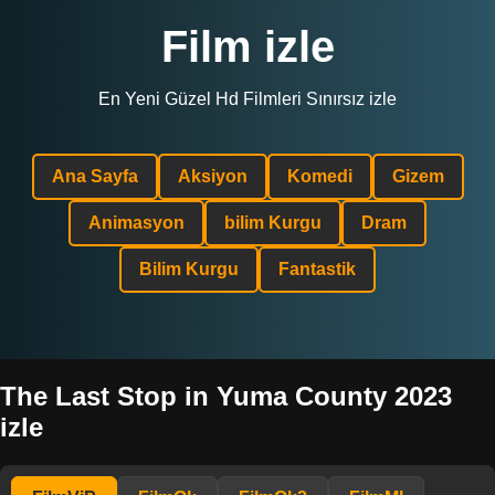
Film izle
En Yeni Güzel Hd Filmleri Sınırsız izle
Ana Sayfa
Aksiyon
Komedi
Gizem
Animasyon
bilim Kurgu
Dram
Bilim Kurgu
Fantastik
The Last Stop in Yuma County 2023
izle