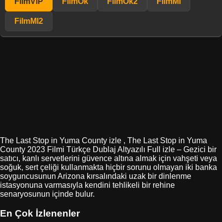
FilmViP
FilmOk
FilmOk2
FilmMl
FilmMl2
The Last Stop in Yuma County izle , The Last Stop in Yuma
County 2023 Filmi Türkçe Dublaj Altyazılı Full izle – Gezici bir
satıcı, kanlı servetlerini güvence altına almak için vahşeti veya
soğuk, sert çeliği kullanmakta hiçbir sorunu olmayan iki banka
soyguncusunun Arizona kırsalındaki uzak bir dinlenme
istasyonuna varmasıyla kendini tehlikeli bir rehine
senaryosunun içinde bulur.
En Çok İzlenenler